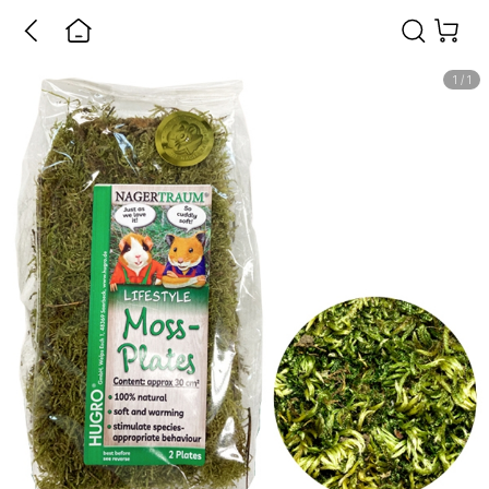
1
/
1