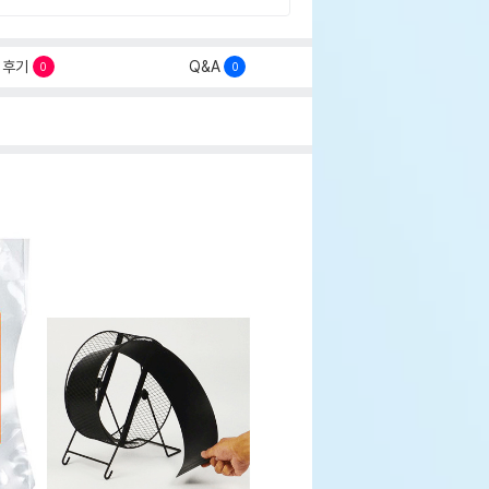
후기
Q&A
0
0