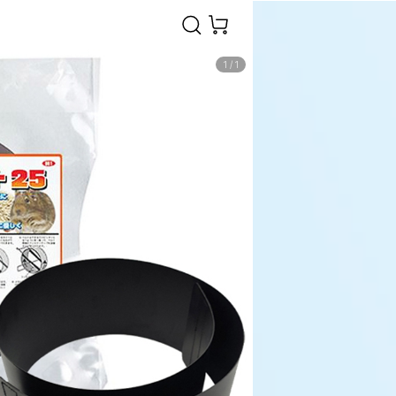
1
/
1