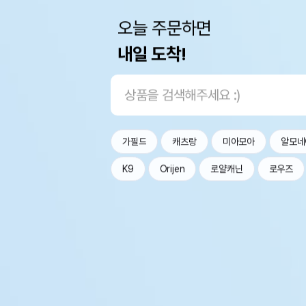
오늘 주문하면
내일 도착!
가필드
캐츠랑
미아모아
알모네
K9
Orijen
로얄캐닌
로우즈