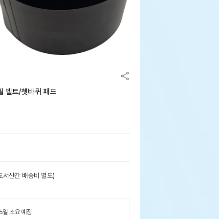
 휠 벨트/쳇바퀴 패드
도서산간 배송비 별도)
 5일 소요 예정