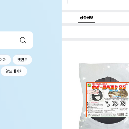
상품정보
이쳐
캣만두
알모네이처