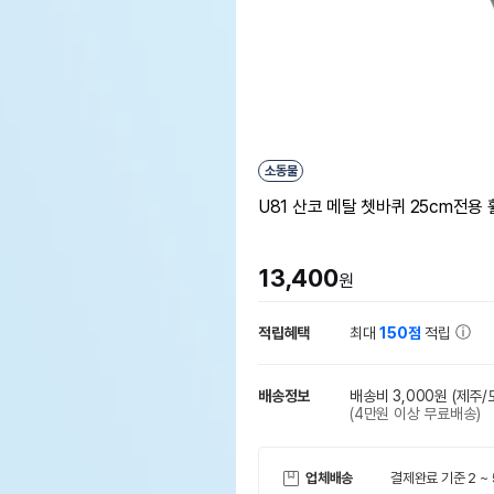
소동물
U81 산코 메탈 쳇바퀴 25cm전용
13,400
원
적립혜택
최대
150점
적립
배송정보
배송비 3,000원
(제주/
(4만원 이상 무료배송)
업체배송
결제완료 기준 2 ~