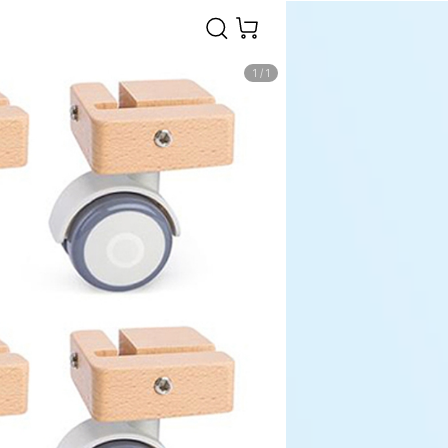
1
/
1