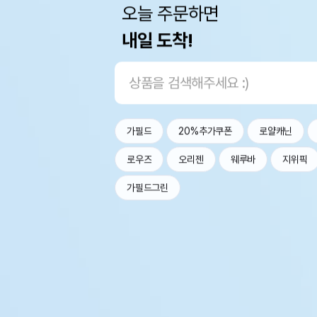
오늘 주문하면
내일 도착!
가필드
20%추가쿠폰
로얄캐닌
로우즈
오리젠
웨루바
지위픽
가필드그린