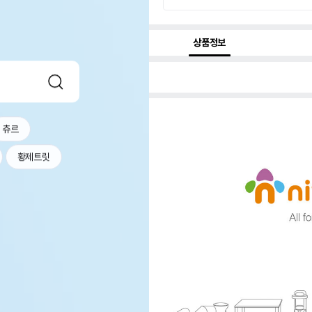
상품정보
츄르
황제트릿