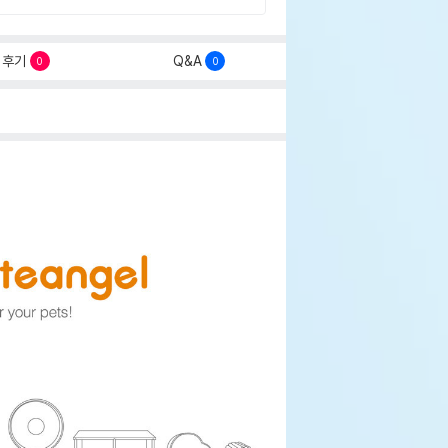
후기
Q&A
0
0