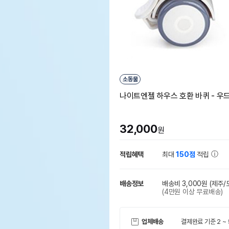
소동물
나이트엔젤 하우스 호환 바퀴 - 우
32,000
원
적립혜택
최대
150점
적립
배송정보
배송비 3,000원
(제주/
(4만원 이상 무료배송)
업체배송
결제완료 기준 2 ~