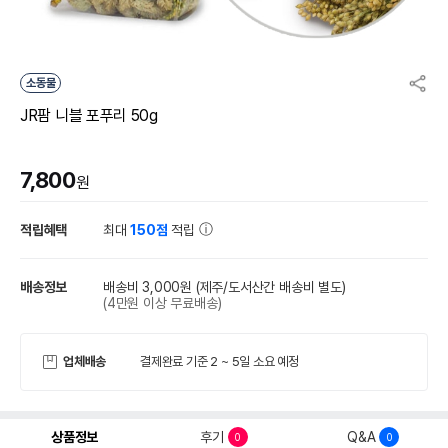
소동물
JR팜 니블 포푸리 50g
7,800
원
적립혜택
최대
150점
적립
배송정보
배송비 3,000원
(제주/도서산간 배송비 별도)
(4만원 이상 무료배송)
업체배송
결제완료 기준 2 ~ 5일 소요 예정
상품정보
후기
Q&A
0
0