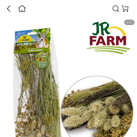
1
/
1