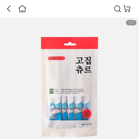
1
/
1