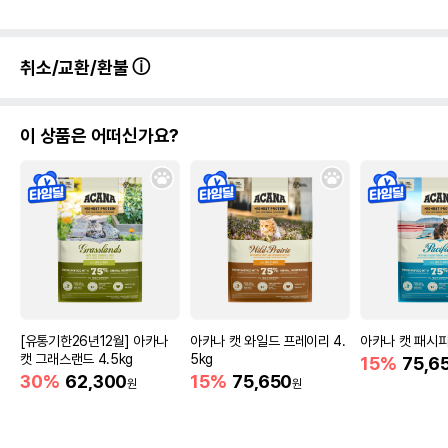
취소/교환/환불
이 상품은 어떠신가요?
[유통기한26년12월] 아카나
아카나 캣 와일드 프레이리 4.
아카나 캣 패시피카
캣 그래스랜드 4.5kg
5kg
15%
75,6
30%
62,300
15%
75,650
원
원