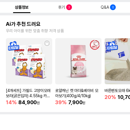
상품정보
후기
Q&A
3
0
Ai가 추천 드려요
우리 아이를 위한 맞춤 취향 저격 상품
[4개세트] 가필드 고양이모래
로얄캐닌 캣 마더&베이비 모
바른벤토모래 6
보라(굵은입자) 4.55kg 카사
아보기(400g/4/10kg)
20%
10,7
바모래
14%
84,900
39%
7,900
원
원