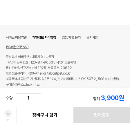
서비스 이용약관
개인정보 처리방침
입점/제휴 문의
공지사항
PC버전으로 보기
주식회사 어바웃펫
대표자명 : 나옥귀
사업자 등록번호 : 120-87-90035
사업자정보확인
통신판매업신고번호 : 제 2025-서울금천-2382호
개인정보관리자 : 김원규 hello@aboutpet.co.kr
서울특별시 금천구 가산디지털2로 144, 현대테라타워 가산DK 507호, 508호 (가산동)
구매안전(에스크로)서비스
© copyright (c) www.aboutpet.co.kr all rights reserved.
3,900
원
수량
합계
장바구니 담기
판매중지
찜