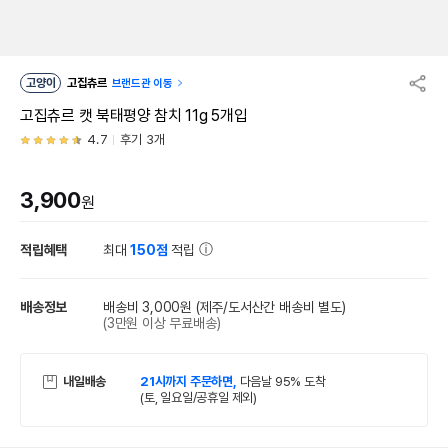
고양이
고집츄르
브랜드관 이동
고집츄르 캣 북태평양 참치 11g 5개입
4.7
후기 3개
3,900
원
적립혜택
최대
150점
적립
배송정보
배송비 3,000원
(제주/도서산간 배송비 별도)
(3만원 이상 무료배송)
내일배송
21시까지 주문하면,
다음날 95% 도착
(토, 일요일/공휴일 제외)