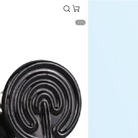
1
/
1