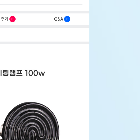
후기
Q&A
0
0