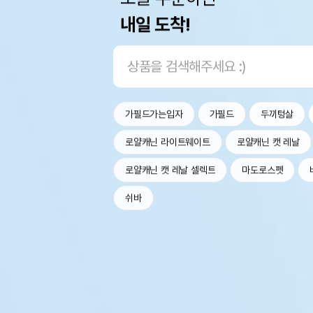
내일 도착!
가필드가는입자
가필드
두끼텅살
로얄캐닌 라이트웨이트
로얄캐닌 캣 레날
로얄캐닌 캣 레날 셀렉트
마도로스펫
쉬바