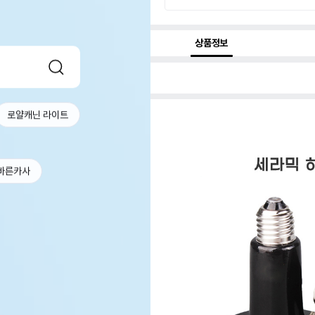
상품정보
로얄캐닌 라이트
바른카사