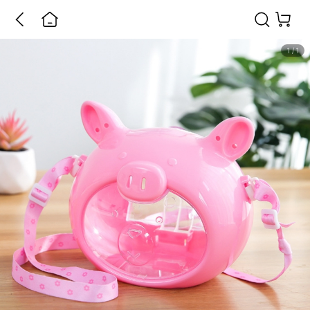
1
/
1