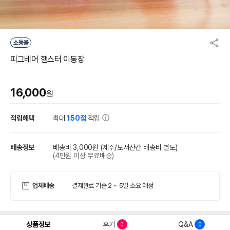
소동물
피그베어 햄스터 이동장
16,000
원
적립혜택
최대
150점
적립
배송정보
배송비 3,000원
(제주/도서산간 배송비 별도)
(4만원 이상 무료배송)
업체배송
결제완료 기준 2 ~ 5일 소요 예정
상품정보
후기
Q&A
0
0