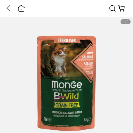
1
/
1