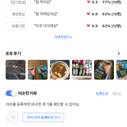
"잘 먹어요"
4.5
77% (10명)
맛(기호성)
"잘 적혀있어요"
4.8
92% (12명)
영양정보
"아주 넉넉해요"
4.8
92% (12명)
유통기한
자세히보기
포토 후기
비슷한 리뷰
만족도순
최신순
아이를 등록하면 비슷한 후기를 확인할 수 있어요.
우리 아이 등록하러 가기