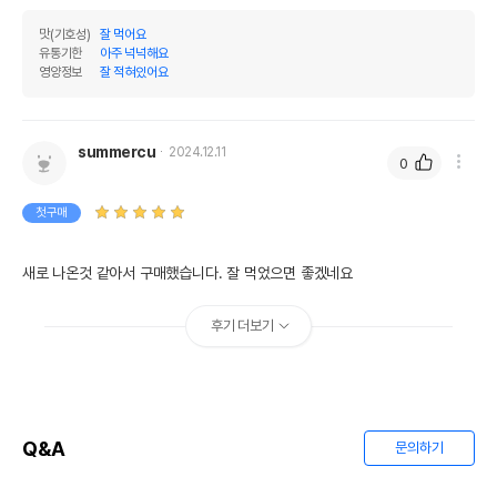
맛(기호성)
잘 먹어요
유통기한
아주 넉넉해요
영양정보
잘 적혀있어요
summercu
2024.12.11
0
첫구매
새로 나온것 같아서 구매했습니다. 잘 먹었으면 좋겠네요
후기 더보기
Q&A
문의하기