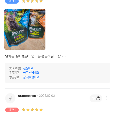
첫구매
멸치는 실패했는데 연어는 성공하길 바랍니다ㅜ
맛(기호성)
괜찮아요
유통기한
아주 넉넉해요
영양정보
잘 적혀있어요
summercu
2025.02.02
0
재구매