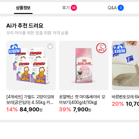
상품정보
후기
Q&A
68
0
Ai가 추천 드려요
우리 아이를 위한 맞춤 취향 저격 상품
[4개세트] 가필드 고양이모래
로얄캐닌 캣 마더&베이비 모
바른벤토모래 6
보라(굵은입자) 4.55kg 카사
아보기(400g/4/10kg)
20%
10,7
바모래
14%
84,900
39%
7,900
원
원