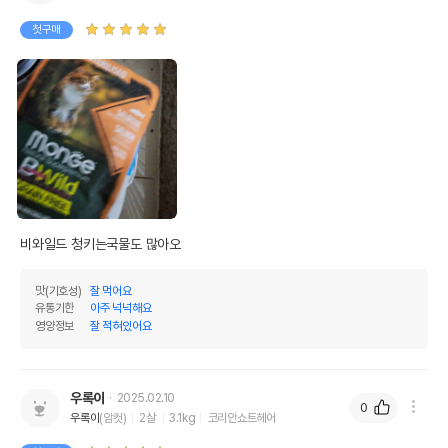
첫구매
비와일드 청키는국물도 많아오
맛(기호성)
잘 먹어요
유통기한
아주 넉넉해요
영양정보
잘 적혀있어요
우록이
2025.02.10
0
우록이
(암컷)
2살
3.1kg
코리안쇼트헤어