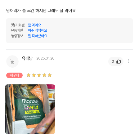
덩어리가 쫌 크긴 하지만 그래도 잘 먹어요
맛(기호성)
잘 먹어요
유통기한
아주 넉넉해요
영양정보
잘 적혀있어요
유메냥
2025.01.26
0
재구매