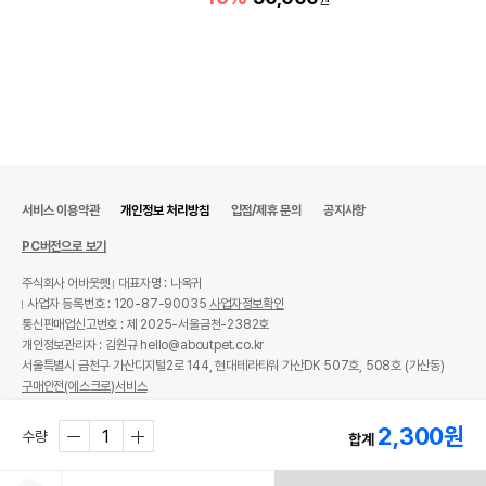
원
서비스 이용약관
개인정보 처리방침
입점/제휴 문의
공지사항
PC버전으로 보기
주식회사 어바웃펫
대표자명 : 나옥귀
사업자 등록번호 : 120-87-90035
사업자정보확인
통신판매업신고번호 : 제 2025-서울금천-2382호
개인정보관리자 : 김원규 hello@aboutpet.co.kr
서울특별시 금천구 가산디지털2로 144, 현대테라타워 가산DK 507호, 508호 (가산동)
구매안전(에스크로)서비스
© copyright (c) www.aboutpet.co.kr all rights reserved.
2,300
원
수량
합계