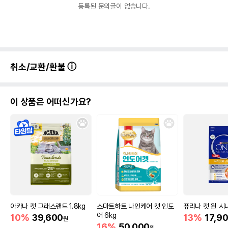
등록된 문의글이 없습니다.
취소/교환/환불
이 상품은 어떠신가요?
아카나 캣 그래스랜드 1.8kg
스마트하트 나인케어 캣 인도
퓨리나 캣 원 시니
어 6kg
10%
39,600
13%
17,9
원
16%
50,000