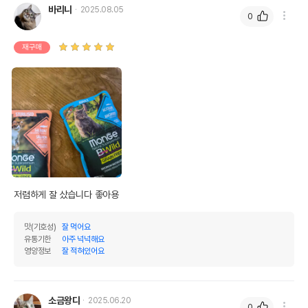
바리니
2025.08.05
0
재구매
저렴하게 잘 샀습니다 좋아용
맛(기호성)
잘 먹어요
유통기한
아주 넉넉해요
영양정보
잘 적혀있어요
소금왕댜
2025.06.20
0