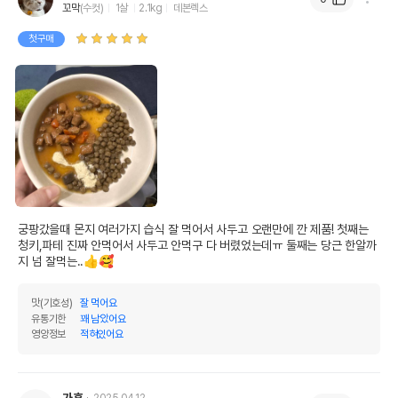
꼬막
(수컷)
1살
2.1kg
데본렉스
첫구매
궁팡갔을때 몬지 여러가지 습식 잘 먹어서 사두고 오랜만에 깐 제품! 첫째는 
청키,파테 진짜 안먹어서 사두고 안먹구 다 버렸었는데ㅠ 둘째는 당근 한알까
지 넘 잘먹는..👍🥰
맛(기호성)
잘 먹어요
유통기한
꽤 남았어요
영양정보
적혀있어요
가흔
2025.04.12