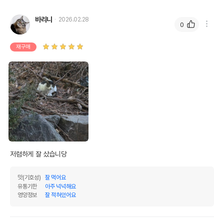
바리니
2026.02.28
0
재구매
저렴하게 잘 샀습니당
맛(기호성)
잘 먹어요
유통기한
아주 넉넉해요
영양정보
잘 적혀있어요