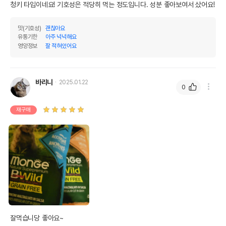
청키 타입이네요! 기호성은 적당히 먹는 정도입니다. 성분 좋아보여서 샀어요!
맛(기호성)
괜찮아요
유통기한
아주 넉넉해요
영양정보
잘 적혀있어요
바리니
2025.01.22
0
재구매
잘먹습니당 좋아요~