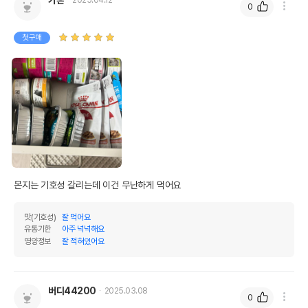
0
첫구매
몬지는 기호성 갈리는데 이건 무난하게 먹어요
맛(기호성)
잘 먹어요
유통기한
아주 넉넉해요
영양정보
잘 적혀있어요
버디44200
2025.03.08
0