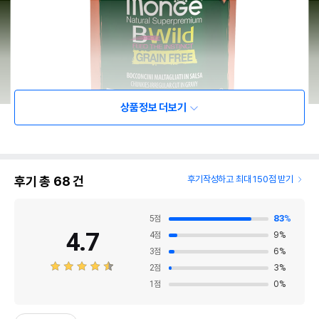
상품정보 더보기
후기 총
68
건
후기작성하고 최대 150점 받기
5
점
83
%
4.7
4
점
9
%
3
점
6
%
2
점
3
%
1
점
0
%