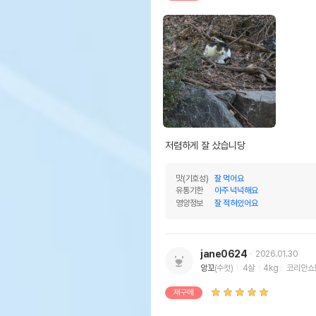
저렴하게 잘 샀습니당
맛(기호성)
잘 먹어요
유통기한
아주 넉넉해요
영양정보
잘 적혀있어요
jane0624
2026.01.30
앙꼬
(수컷)
4살
4kg
코리안쇼
재구매