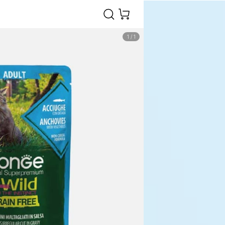
1
/
1