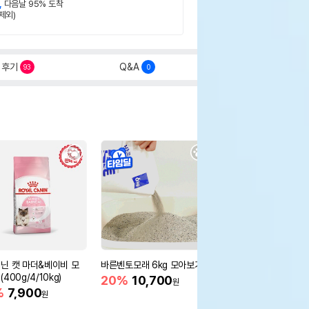
,
다음날 95% 도착
제외)
후기
Q&A
93
0
닌 캣 마더&베이비 모
바른벤토모래 6kg 모아보기
로얄캐닌 캣 인도어 4k
400g/4/10kg)
새 감소
20%
10,700
원
%
7,900
16%
55,000
원
원