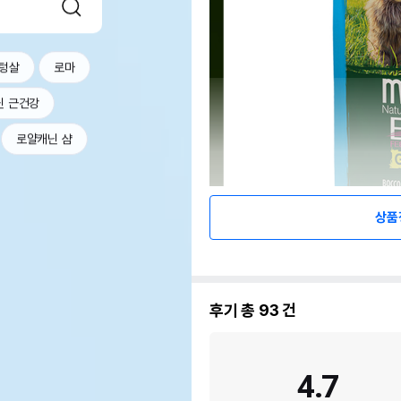
텅살
로마
닌 근건강
로얄캐닌 샴
상품
후기 총
93
건
4.7