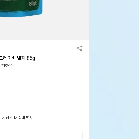
그레이비 멸치 85g
맛(기호성)
도서산간 배송비 별도)