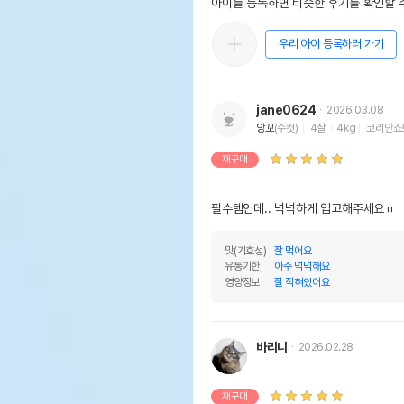
아이를 등록하면 비슷한 후기를 확인할 수
우리 아이 등록하러 가기
jane0624
2026.03.08
앙꼬
(수컷)
4살
4kg
코리안쇼
재구매
필수템인데.. 넉넉하게 입고해주세요ㅠ
맛(기호성)
잘 먹어요
유통기한
아주 넉넉해요
영양정보
잘 적혀있어요
바리니
2026.02.28
재구매