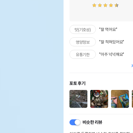
"잘 먹어요"
맛(기호성)
"잘 적혀있어요"
영양정보
"아주 넉넉해요"
유통기한
포토 후기
비슷한 리뷰