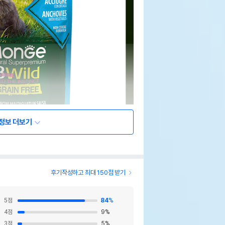
정보 더보기
후기작성하고 최대 150점 받기
5
점
84
%
4
점
9
%
3
점
5
%