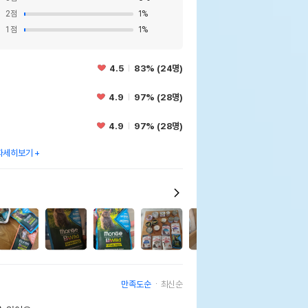
2
점
1
%
1
점
1
%
4.5
83% (24명)
4.9
97% (28명)
4.9
97% (28명)
자세히보기
4
만족도순
최신순