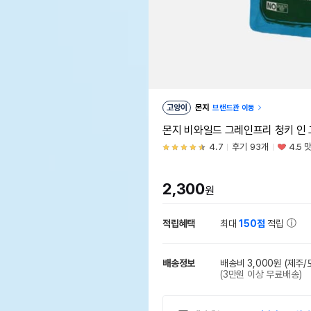
고양이
몬지
브랜드관 이동
몬지 비와일드 그레인프리 청키 인 
4.7
후기 93개
4.5 
2,300
원
적립혜택
최대
150점
적립
배송정보
배송비 3,000원
(제주/
(3만원 이상 무료배송)