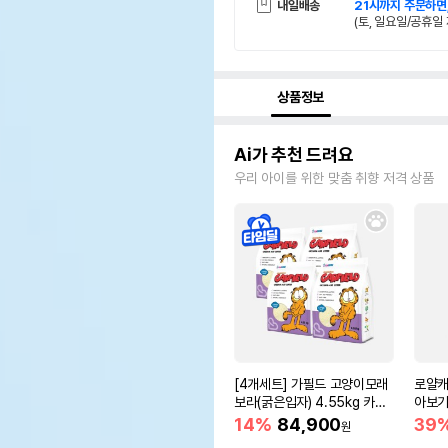
내일배송
21시까지 주문하면
(토, 일요일/공휴일 
상품정보
Ai가 추천 드려요
우리 아이를 위한 맞춤 취향 저격 상품
[4개세트] 가필드 고양이모래
로얄캐
보라(굵은입자) 4.55kg 카사
아보기(
바모래
14%
84,900
39
원