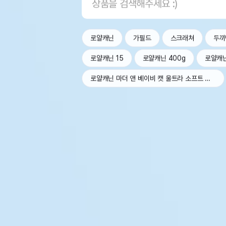
로얄캐닌
가필드
스크래쳐
두끼
로얄캐닌 15
로얄캐닌 400g
로얄캐
로얄캐닌 마더 앤 베이비 캣 울트라 소프트 무스 트레이 100g