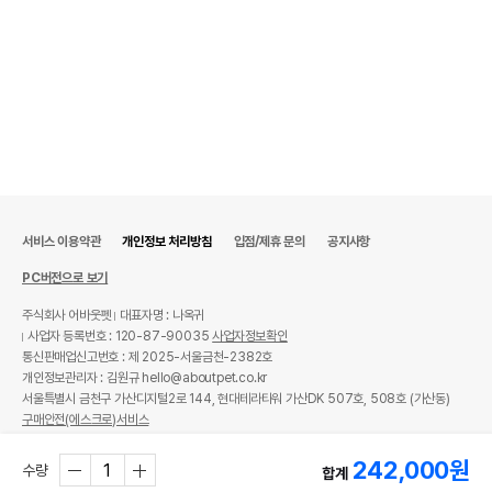
서비스 이용약관
개인정보 처리방침
입점/제휴 문의
공지사항
PC버전으로 보기
주식회사 어바웃펫
대표자명 : 나옥귀
사업자 등록번호 : 120-87-90035
사업자정보확인
통신판매업신고번호 : 제 2025-서울금천-2382호
개인정보관리자 : 김원규 hello@aboutpet.co.kr
서울특별시 금천구 가산디지털2로 144, 현대테라타워 가산DK 507호, 508호 (가산동)
구매안전(에스크로)서비스
© copyright (c) www.aboutpet.co.kr all rights reserved.
242,000
원
수량
합계