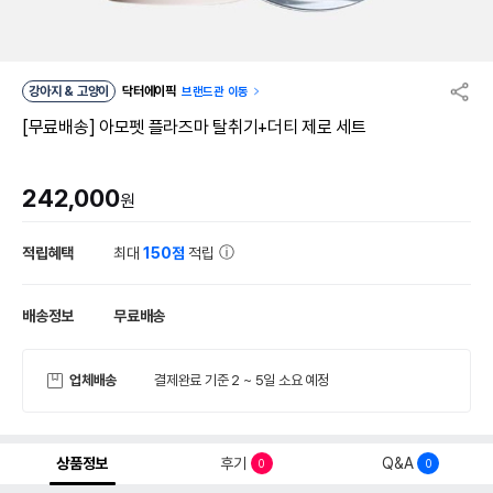
강아지 & 고양이
닥터에이픽
브랜드관 이동
[무료배송] 아모펫 플라즈마 탈취기+더티 제로 세트
242,000
원
적립혜택
최대
150점
적립
배송정보
무료배송
업체배송
결제완료 기준 2 ~ 5일 소요 예정
상품정보
후기
Q&A
0
0