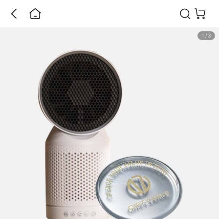
1
/
3