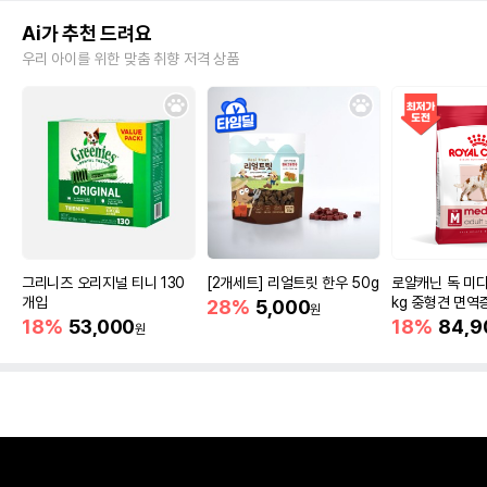
Ai가 추천 드려요
우리 아이를 위한 맞춤 취향 저격 상품
그리니즈 오리지널 티니 130
[2개세트] 리얼트릿 한우 50g
로얄캐닌 독 미디
개입
kg 중형견 면역
28%
5,000
원
18%
53,000
18%
84,9
원