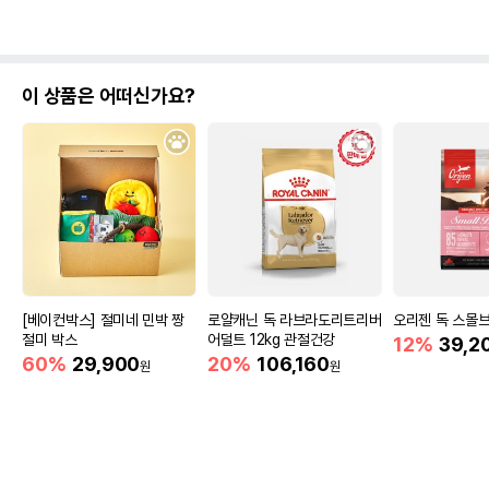
이 상품은 어떠신가요?
[베이컨박스] 절미네 민박 짱
로얄캐닌 독 라브라도리트리버
오리젠 독 스몰브리
절미 박스
어덜트 12kg 관절건강
12%
39,2
60%
29,900
20%
106,160
원
원