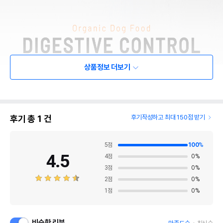
상품정보 더보기
후기 총
1
건
후기작성하고 최대 150점 받기
5
점
100
%
4.5
4
점
0
%
3
점
0
%
2
점
0
%
1
점
0
%
비슷한 리뷰