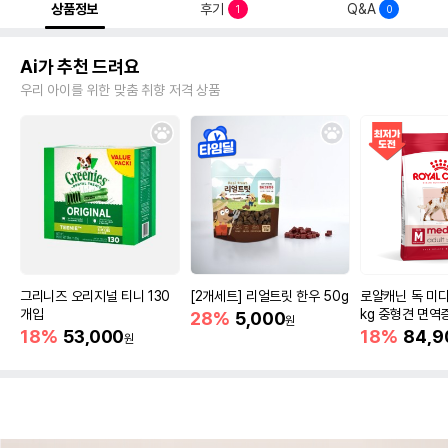
상품정보
후기
Q&A
1
0
Ai가 추천 드려요
우리 아이를 위한 맞춤 취향 저격 상품
그리니즈 오리지널 티니 130
[2개세트] 리얼트릿 한우 50g
로얄캐닌 독 미디
개입
kg 중형견 면역
28%
5,000
원
18%
53,000
18%
84,9
원