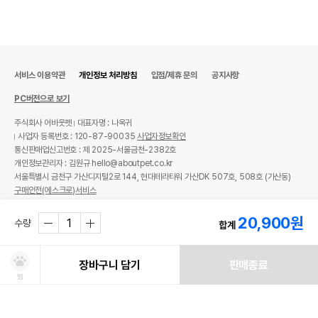
서비스 이용약관
개인정보 처리방침
입점/제휴 문의
공지사항
PC버전으로 보기
주식회사 어바웃펫
대표자명 : 나옥귀
사업자 등록번호 : 120-87-90035
사업자정보확인
통신판매업신고번호 : 제 2025-서울금천-2382호
개인정보관리자 : 김원규 hello@aboutpet.co.kr
서울특별시 금천구 가산디지털2로 144, 현대테라타워 가산DK 507호, 508호 (가산동)
구매안전(에스크로)서비스
© copyright (c) www.aboutpet.co.kr all rights reserved.
20,900
원
수량
합계
장바구니 담기
판매종료
찜
처방사료 주문 시 확인해주세요!
쿠폰보기
적립혜택
취소/ 교환/ 환불
유통기한 임박 상품
최저가 도전 상품
AI검색
AI검색