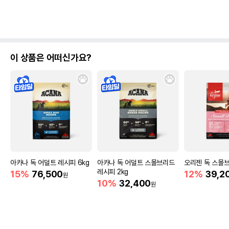
이 상품은 어떠신가요?
아카나 독 어덜트 레시피 6kg
아카나 독 어덜트 스몰브리드
오리젠 독 스몰브리
레시피 2kg
15%
76,500
12%
39,2
원
10%
32,400
원