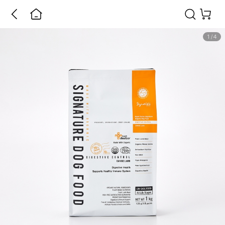
1
/
4