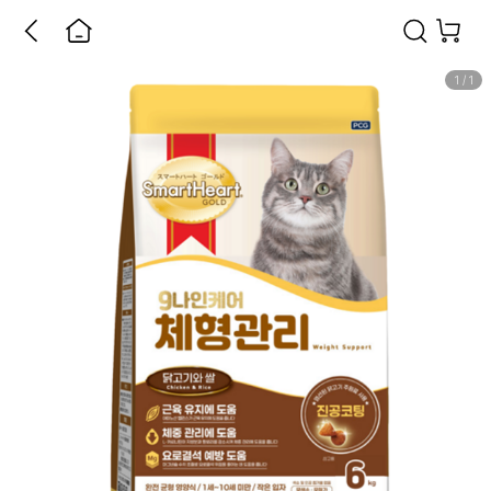
1
/
1