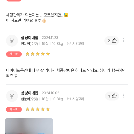
체형관리가 되는지는 .. 모르겠지만..😓

이 사료만 먹여요 ㅎㅎ👍🏻
삼냥이네집
2024.11.23
2
흰눈이
(수컷)
19살
10.8kg
터키시앙고라
재구매
다이어트용인데 너무 잘 먹어서 체중감량은 하나도 안되요. 냥이가 행복하면 
되죠 뭐
삼냥이네집
2024.10.02
1
흰눈이
(수컷)
18살
10.8kg
터키시앙고라
재구매