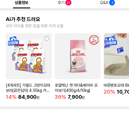
상품정보
후기
Q&A
53
4
Ai가 추천 드려요
우리 아이를 위한 맞춤 취향 저격 상품
[4개세트] 가필드 고양이모래
로얄캐닌 캣 마더&베이비 모
바른벤토모래 6
보라(굵은입자) 4.55kg 카사
아보기(400g/4/10kg)
20%
10,7
바모래
14%
84,900
39%
7,900
원
원