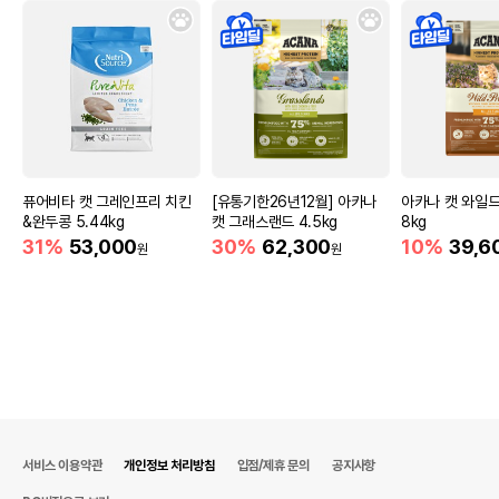
퓨어비타 캣 그레인프리 치킨
[유통기한26년12월] 아카나
아카나 캣 와일드
&완두콩 5.44kg
캣 그래스랜드 4.5kg
8kg
31%
53,000
30%
62,300
10%
39,6
원
원
서비스 이용약관
개인정보 처리방침
입점/제휴 문의
공지사항