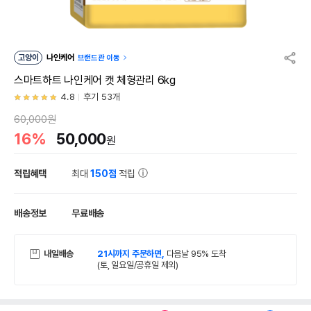
고양이
나인케어
브랜드관 이동
스마트하트 나인케어 캣 체형관리 6kg
4.8
후기 53개
60,000원
16%
50,000
원
적립혜택
최대
150점
적립
배송정보
무료배송
내일배송
21시까지 주문하면,
다음날 95% 도착
(토, 일요일/공휴일 제외)