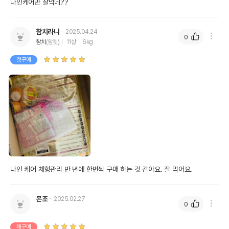
나인케어만 잘먹네??
참치라니
2025.04.24
0
참치
(암컷)
11살
6kg
첫구매
나인 케어 체형관리 반 년에 한번씩 구매 하는 것 같아요. 잘 먹어요.
몬조
2025.02.27
0
재구매