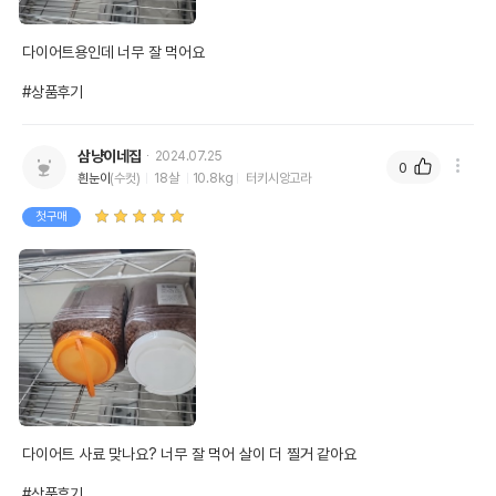
다이어트용인데 너무 잘 먹어요

#상품후기
삼냥이네집
2024.07.25
0
흰눈이
(수컷)
18살
10.8kg
터키시앙고라
첫구매
다이어트 사료 맞나요? 너무 잘 먹어 살이 더 찔거 같아요

#상품후기