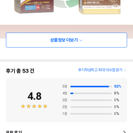
상품정보 더보기
후기 총
53
건
후기작성하고 최대 150점 받기
5
점
92
%
4.8
4
점
8
%
3
점
0
%
2
점
0
%
1
점
0
%
포토 후기