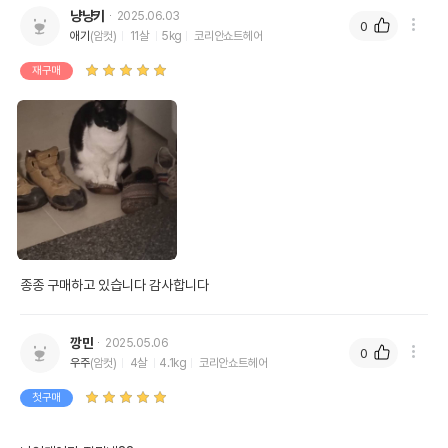
냥냥키
2025.06.03
0
애기
(암컷)
11살
5kg
코리안쇼트헤어
재구매
종종 구매하고 있습니다 감사합니다 
깡민
2025.05.06
0
우주
(암컷)
4살
4.1kg
코리안쇼트헤어
첫구매