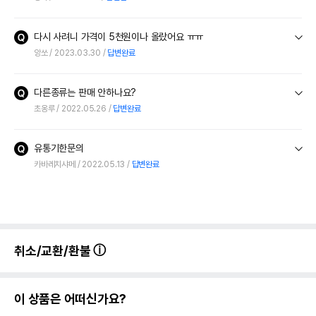
다시 사려니 가격이 5천원이나 올랐어요 ㅠㅠ
앙쏘
2023.03.30
답변완료
다른종류는 판매 안하나요?
초옹루
2022.05.26
답변완료
유통기한문의
카바레치샤메
2022.05.13
답변완료
취소/교환/환불
이 상품은 어떠신가요?