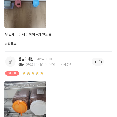
맛있게 먹어서 다이어트가 안되요

#상품후기
삼냥이네집
2024.08.10
1
흰눈이
(수컷)
18살
10.8kg
터키시앙고라
재구매