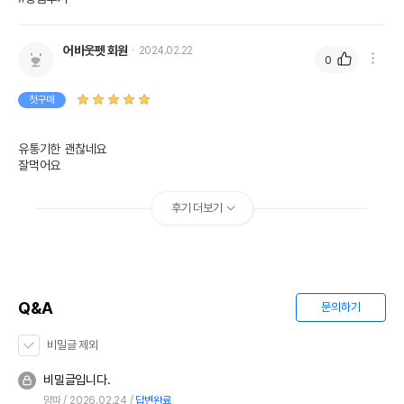
어바웃펫 회원
2024.02.22
0
첫구매
유통기한 괜찮네요

잘먹어요
후기 더보기
Q&A
문의하기
비밀글 제외
비밀글입니다.
먕파
2026.02.24
답변완료