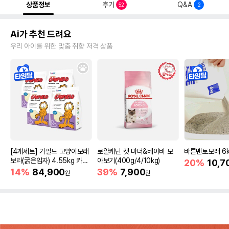
상품정보
후기
Q&A
52
2
Ai가 추천 드려요
우리 아이를 위한 맞춤 취향 저격 상품
[4개세트] 가필드 고양이모래
로얄캐닌 캣 마더&베이비 모
바른벤토모래 6
보라(굵은입자) 4.55kg 카사
아보기(400g/4/10kg)
20%
10,7
바모래
14%
84,900
39%
7,900
원
원