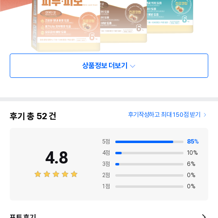
상품정보 더보기
후기 총
52
건
후기작성하고 최대 150점 받기
5
점
85
%
4.8
4
점
10
%
3
점
6
%
2
점
0
%
1
점
0
%
포토 후기