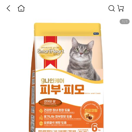
1
/
1