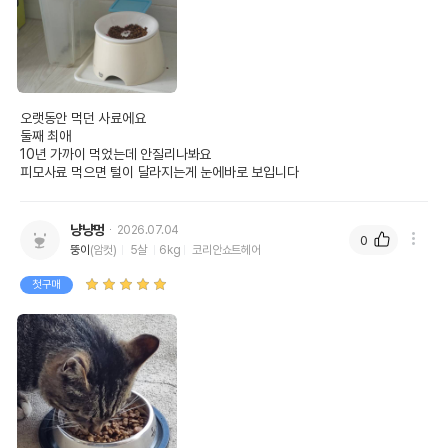
오랫동안 먹던 사료에요

둘째 최애

10년 가까이 먹었는데 안질리나봐요

냥냥멍
2026.07.04
0
뚱이
(암컷)
5살
6kg
코리안쇼트헤어
첫구매