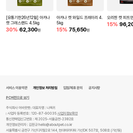
[유통기한26년12월] 아카나
아카나 캣 와일드 프레이리 4.
오리젠 캣 피트앤
캣 그래스랜드 4.5kg
5kg
15%
96,2
30%
62,300
15%
75,650
원
원
서비스 이용약관
개인정보 처리방침
입점/제휴 문의
공지사항
PC버전으로 보기
주식회사 어바웃펫
대표자명 : 나옥귀
사업자 등록번호 : 120-87-90035
사업자정보확인
통신판매업신고번호 : 제 2025-서울금천-2382호
개인정보관리자 : 김원규 hello@aboutpet.co.kr
서울특별시 금천구 가산디지털2로 144, 현대테라타워 가산DK 507호, 508호 (가산동)