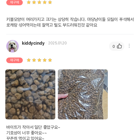
재구매
키블모양이 여러가지고 크기는 상당히 작습니다. 마당냥이들 모질이 푸석해서 
로캐랑 섞어먹이는데 잘먹고 털도 부드러워진것 같아요
kiddycindy
2025.01.20
0
재구매
바이트가 작아서 일단 좋았구요~

기호성이 너무 좋아요~~

꾸준히 먹이고 있어요~
