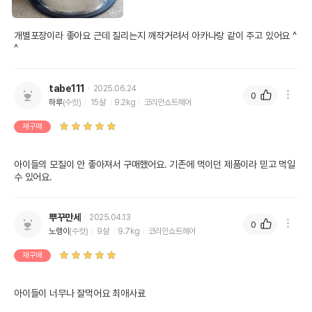
개별포장이라 좋아요 근데 질리는지 깨작거려서 아카나랑 같이 주고 있어요 ^
^
tabe111
2025.06.24
0
하루
(수컷)
15살
9.2kg
코리안쇼트헤어
재구매
아이들의 모질이 안 좋아져서 구매했어요. 기존에 먹이던 제품이라 믿고 먹일 
수 있어요.
뿌꾸만세
2025.04.13
0
노랭이
(수컷)
9살
9.7kg
코리안쇼트헤어
재구매
아이들이 너무나 잘먹어요 최애사료