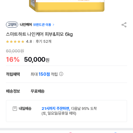
고양이
나인케어
브랜드관 이동
스마트하트 나인케어 피부&피모 6kg
4.8
후기 52개
60,000원
16%
50,000
원
적립혜택
최대
150점
적립
배송정보
무료배송
내일배송
21시까지 주문하면,
다음날 95% 도착
(토, 일요일/공휴일 제외)