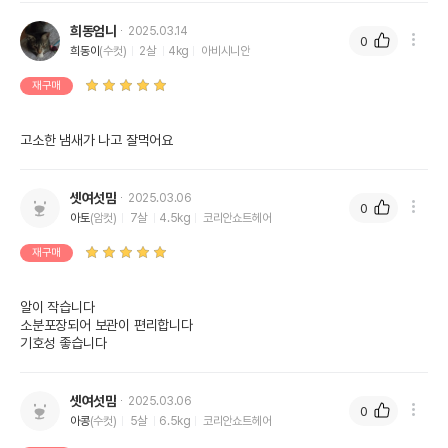
희동엄니
2025.03.14
0
희동이
(수컷)
2살
4kg
아비시니안
재구매
고소한 냄새가 나고 잘먹어요
셋여섯맘
2025.03.06
0
아토
(암컷)
7살
4.5kg
코리안쇼트헤어
재구매
알이 작습니다

소분포장되어 보관이 편리합니다

기호성 좋습니다
셋여섯맘
2025.03.06
0
아콩
(수컷)
5살
6.5kg
코리안쇼트헤어