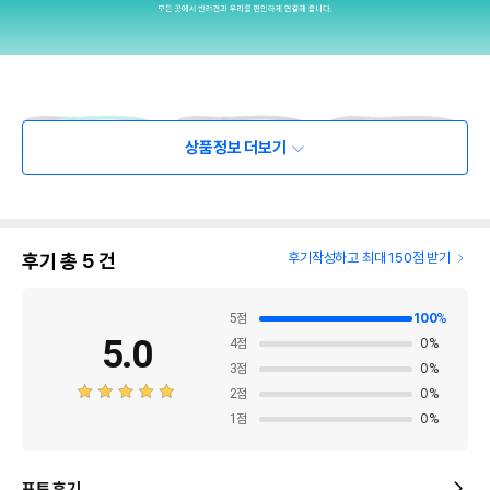
상품정보 더보기
후기 총
5
건
후기작성하고 최대 150점 받기
5
점
100
%
5.0
4
점
0
%
3
점
0
%
2
점
0
%
1
점
0
%
포토 후기