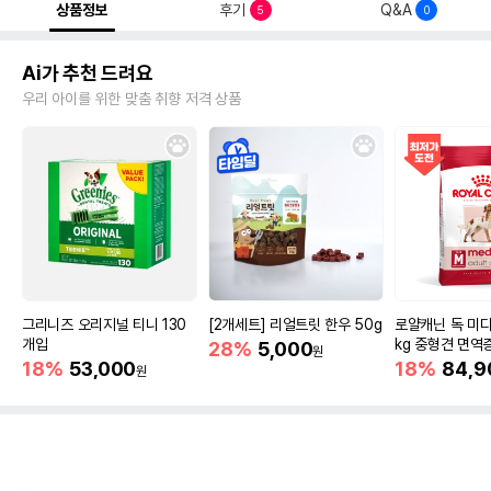
상품정보
후기
Q&A
5
0
Ai가 추천 드려요
우리 아이를 위한 맞춤 취향 저격 상품
그리니즈 오리지널 티니 130
[2개세트] 리얼트릿 한우 50g
로얄캐닌 독 미디
개입
kg 중형견 면역
28%
5,000
원
18%
53,000
18%
84,9
원