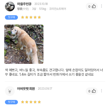
마을주민큐
2023.10.18
0
땅콩
(수컷)
3살
55kg
코리안쇼트헤어
첫구매
색 예쁘고, 바느질 좋고, 부속품도 견고합니다. 앞에 손잡이도 달려있어서 너
무 좋네요. 1.4m 길이가 조금 짧아서 번화가에서 쓰기 좋을것 같네요
어바웃펫 회원
2023.09.17
0
첫구매