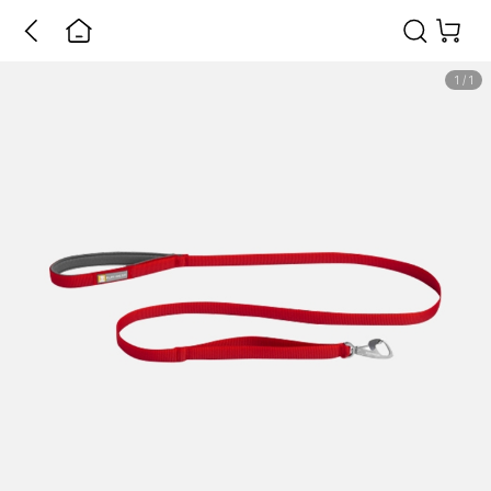
1
/
1