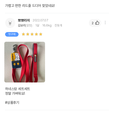
가볍고 편한 리드줄 드디어 찾았네요!
뽀뽀리이
2022.07.07
2
김보리
(암컷)
1살
16.6kg
진돗개
첫구매
하네스랑 세트세트

정말 가벼워요!

#상품후기