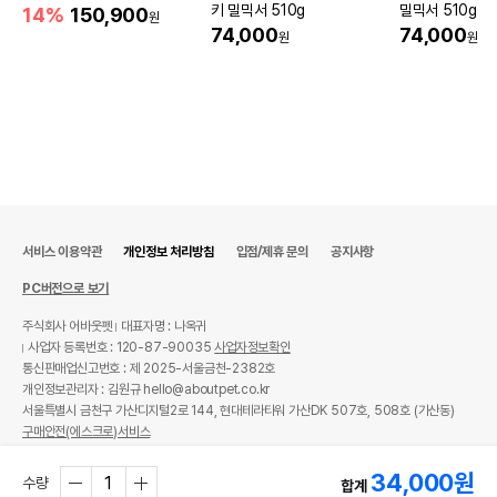
키 밀믹서 510g
밀믹서 510g
14%
150,900
원
74,000
74,000
원
원
서비스 이용약관
개인정보 처리방침
입점/제휴 문의
공지사항
PC버전으로 보기
주식회사 어바웃펫
대표자명 : 나옥귀
사업자 등록번호 : 120-87-90035
사업자정보확인
통신판매업신고번호 : 제 2025-서울금천-2382호
개인정보관리자 : 김원규 hello@aboutpet.co.kr
서울특별시 금천구 가산디지털2로 144, 현대테라타워 가산DK 507호, 508호 (가산동)
구매안전(에스크로)서비스
© copyright (c) www.aboutpet.co.kr all rights reserved.
34,000
원
수량
합계