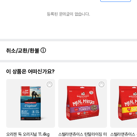
등록된 문의글이 없습니다.
취소/교환/환불
이 상품은 어떠신가요?
오리젠 독 오리지널 11.4kg
스텔라앤츄이스 탄탈라이징 터
스텔라앤츄이스 