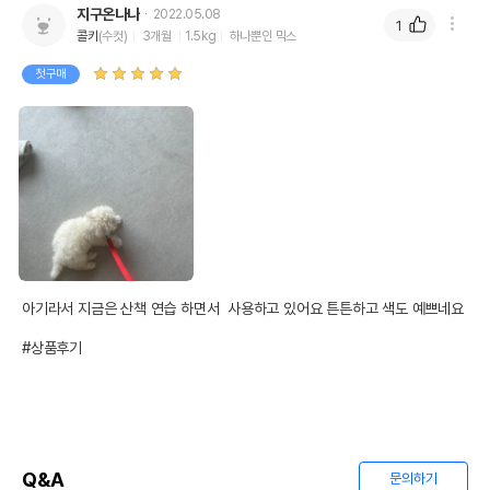
지구온나나
2022.05.08
1
콜키
(수컷)
3개월
1.5kg
하나뿐인 믹스
첫구매
아기라서 지금은 산책 연습 하면서  사용하고 있어요 튼튼하고 색도 예쁘네요

#상품후기
Q&A
문의하기