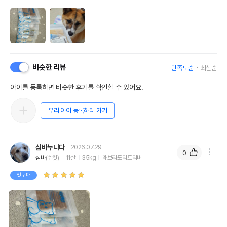
비슷한 리뷰
만족도순
최신순
아이를 등록하면 비슷한 후기를 확인할 수 있어요.
우리 아이 등록하러 가기
심바누나다
2026.07.29
0
심바
(수컷)
11살
35kg
래브라도리트리버
첫구매