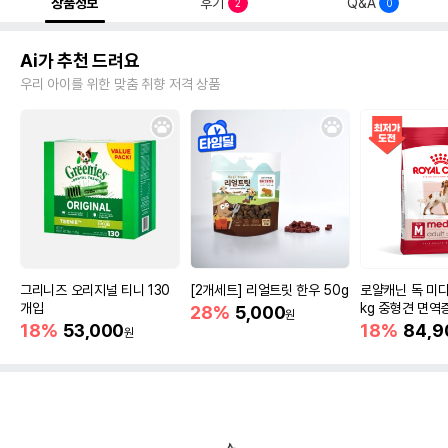
상품정보
후기
Q&A
2
0
Ai가 추천 드려요
우리 아이를 위한 맞춤 취향 저격 상품
그리니즈 오리지널 티니 130
[2개세트] 리얼트릿 한우 50g
로얄캐닌 독 미디
개입
kg 중형견 면역
28%
5,000
원
18%
53,000
18%
84,9
원