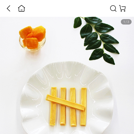
1
/
3