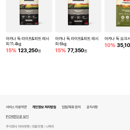
아카나 독 라이트&피트 레시
아카나 독 라이트&피트 레시
아카나 독 요크셔
피 11.4kg
피 6kg
10%
35,1
15%
123,250
15%
77,350
원
원
서비스 이용약관
개인정보 처리방침
입점/제휴 문의
공지사항
PC버전으로 보기
주식회사 어바웃펫
대표자명 : 나옥귀