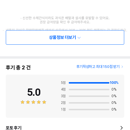
상품정보 더보기
후기 총
2
건
후기작성하고 최대 150점 받기
5
점
100
%
5.0
4
점
0
%
3
점
0
%
2
점
0
%
1
점
0
%
포토 후기