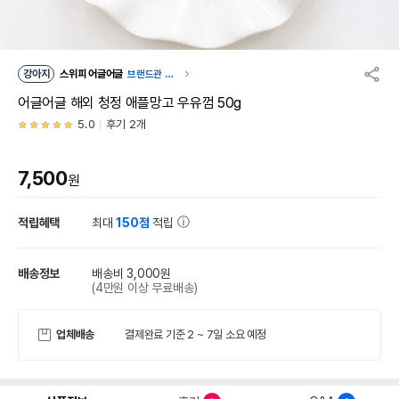
강아지
스위피 어글어글
브랜드관 이
동
어글어글 해외 청정 애플망고 우유껌 50g
5.0
후기 2개
7,500
원
적립혜택
최대
150점
적립
배송정보
배송비 3,000원
(4만원 이상 무료배송)
업체배송
결제완료 기준 2 ~ 7일 소요 예정