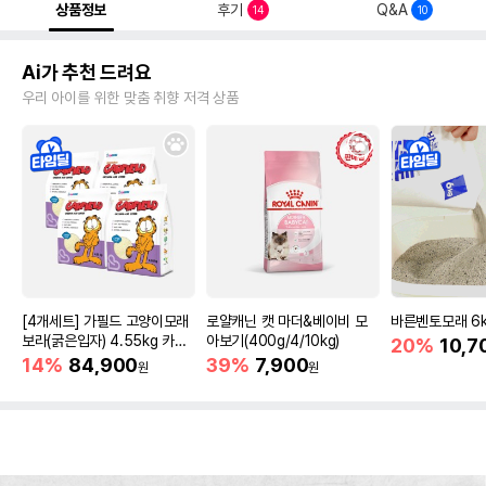
상품정보
후기
Q&A
14
10
Ai가 추천 드려요
우리 아이를 위한 맞춤 취향 저격 상품
[4개세트] 가필드 고양이모래
로얄캐닌 캣 마더&베이비 모
바른벤토모래 6
보라(굵은입자) 4.55kg 카사
아보기(400g/4/10kg)
20%
10,7
바모래
14%
84,900
39%
7,900
원
원