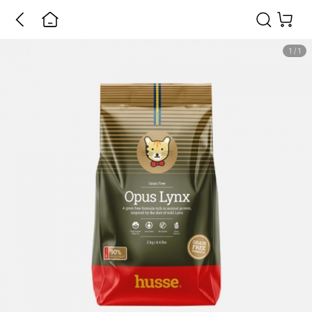
1
/
1