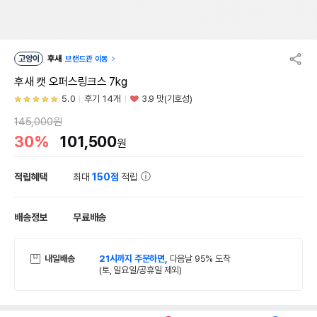
고양이
후새
브랜드관 이동
후새 캣 오퍼스링크스 7kg
5.0
후기 14개
3.9 맛(기호성)
145,000원
30%
101,500
원
적립혜택
최대
150점
적립
배송정보
무료배송
내일배송
21시까지 주문하면,
다음날 95% 도착
(토, 일요일/공휴일 제외)