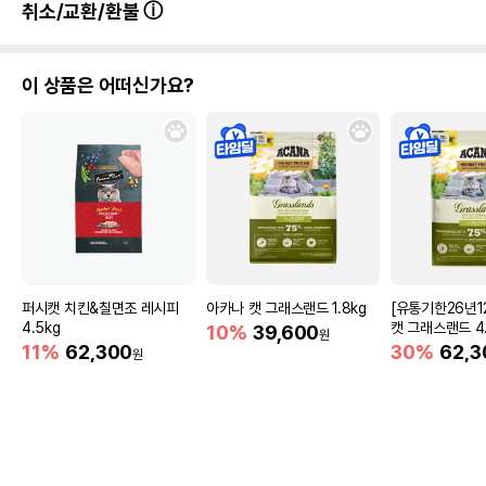
취소/교환/환불
이 상품은 어떠신가요?
퍼시캣 치킨&칠면조 레시피
아카나 캣 그래스랜드 1.8kg
[유통기한26년1
4.5kg
캣 그래스랜드 4.
10%
39,600
원
11%
62,300
30%
62,3
원