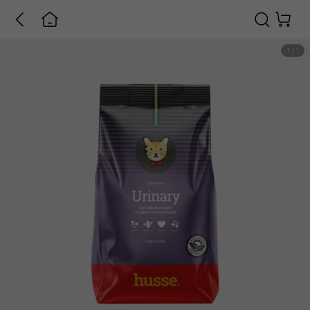
1
/
1