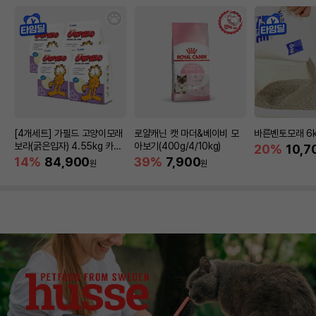
[4개세트] 가필드 고양이모래
로얄캐닌 캣 마더&베이비 모
바른벤토모래 6
보라(굵은입자) 4.55kg 카사
아보기(400g/4/10kg)
20%
10,7
바모래
14%
84,900
39%
7,900
원
원