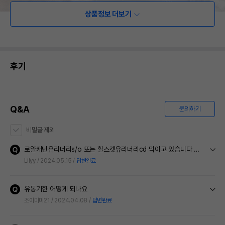
상품정보 더보기
후기
Q&A
문의하기
비밀글 제외
로얄캐닌유리너리s/o 또는 힐스캣유리너리cd 먹이고 있습니다 이사료로 대체해도 되는 성분인지요?
Lilyy
2024.05.15
답변완료
유통기한 어떻게 되나요
조이마미21
2024.04.08
답변완료