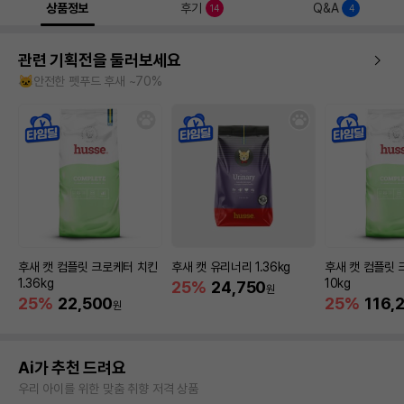
상품정보
후기
Q&A
14
4
관련 기획전을 둘러보세요
🐱안전한 펫푸드 후새 ~70%
후새 캣 컴플릿 크로케터 치킨
후새 캣 유리너리 1.36kg
후새 캣 컴플릿
1.36kg
10kg
25%
24,750
원
25%
22,500
25%
116,
원
Ai가 추천 드려요
우리 아이를 위한 맞춤 취향 저격 상품