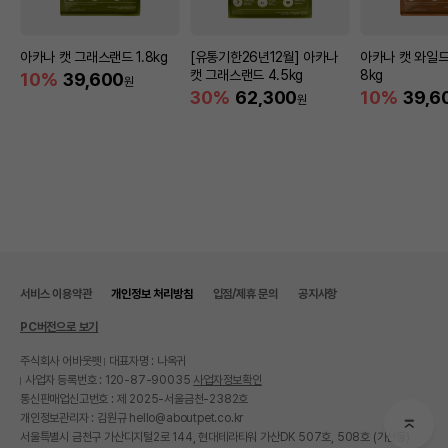
아카나 캣 그래스랜드 1.8kg
[유통기한26년12월] 아카나
아카나 캣 와일드
캣 그래스랜드 4.5kg
8kg
10%
39,600
원
30%
62,300
10%
39,6
원
서비스 이용약관
개인정보 처리방침
입점/제휴 문의
공지사항
PC버전으로 보기
주식회사 어바웃펫
대표자명 : 나옥귀
사업자 등록번호 : 120-87-90035
사업자정보확인
통신판매업신고번호 : 제 2025-서울금천-2382호
개인정보관리자 : 김원규 hello@aboutpet.co.kr
서울특별시 금천구 가산디지털2로 144, 현대테라타워 가산DK 507호, 508호 (가산동)