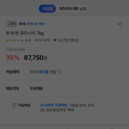
타임딜
00:00:00
남음
고양이
후새
브랜드관 이동
후새 캣 유리너리 7kg
4.6
후기 14개
3.9 맛(기호성)
135,000원
35%
87,750
원
적립혜택
최대
150점
적립
배송정보
무료배송
내일배송
21시까지 주문하면,
다음날 95% 도착
(토, 일요일/공휴일 제외)