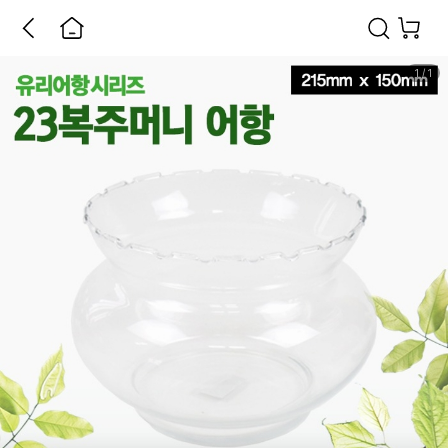
1
/
1