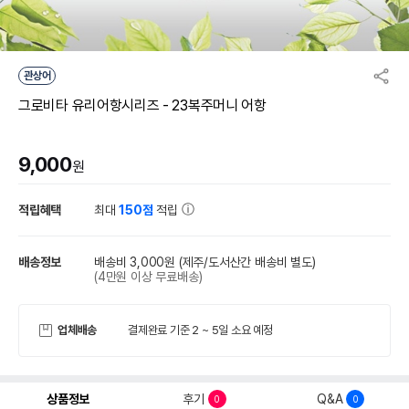
관상어
그로비타 유리어항시리즈 - 23복주머니 어항
9,000
원
적립혜택
최대
150점
적립
배송정보
배송비 3,000원
(제주/도서산간 배송비 별도)
(4만원 이상 무료배송)
업체배송
결제완료 기준 2 ~ 5일 소요 예정
상품정보
후기
Q&A
0
0