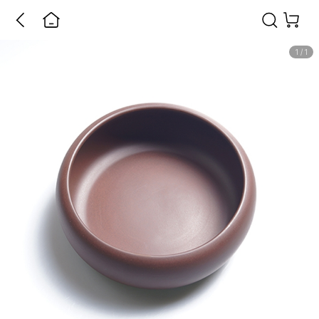
1
/
1