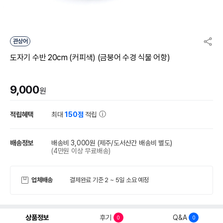
관상어
도자기 수반 20cm (커피색) (금붕어 수경 식물 어항)
9,000
원
적립혜택
최대
150점
적립
배송정보
배송비 3,000원
(제주/도서산간 배송비 별도)
(4만원 이상 무료배송)
업체배송
결제완료 기준 2 ~ 5일 소요 예정
상품정보
후기
Q&A
0
0