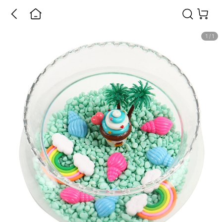
1
/
1