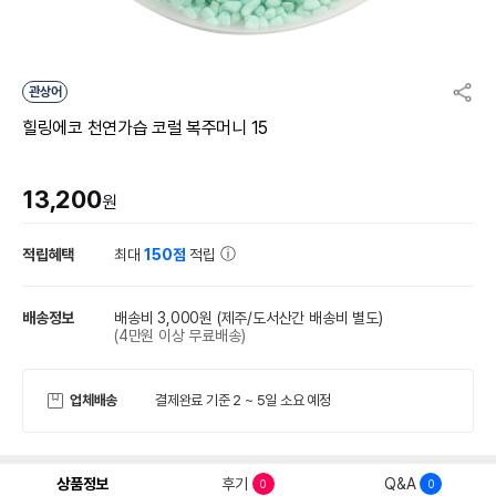
관상어
힐링에코 천연가습 코럴 복주머니 15
13,200
원
적립혜택
최대
150점
적립
배송정보
배송비 3,000원
(제주/도서산간 배송비 별도)
(4만원 이상 무료배송)
업체배송
결제완료 기준 2 ~ 5일 소요 예정
상품정보
후기
Q&A
0
0