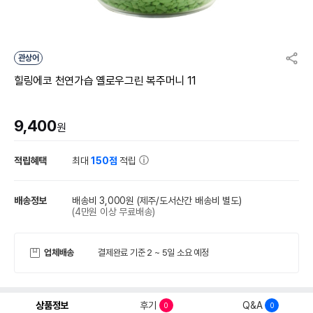
관상어
힐링에코 천연가습 옐로우그린 복주머니 11
9,400
원
적립혜택
최대
150점
적립
배송정보
배송비 3,000원
(제주/도서산간 배송비 별도)
(4만원 이상 무료배송)
업체배송
결제완료 기준 2 ~ 5일 소요 예정
상품정보
후기
Q&A
0
0