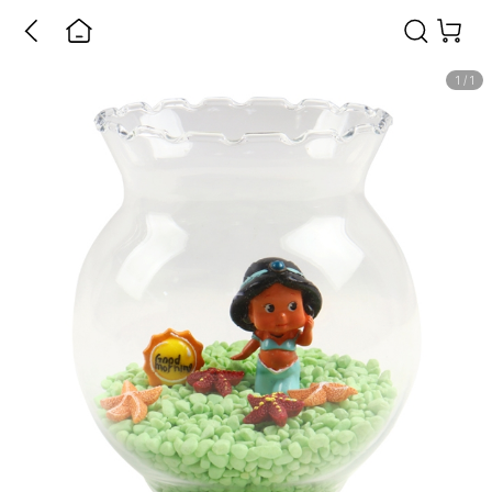
1
/
1