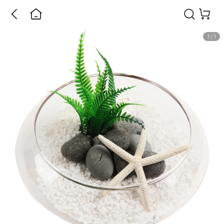
1
/
1