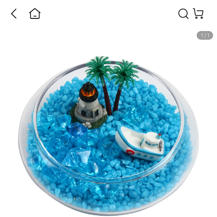
1
/
1