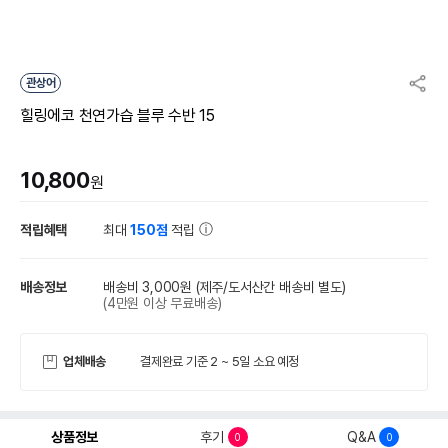
관상어
힐링에코 천연가습 블루 수반 15
10,800
원
적립혜택
최대
150점
적립
배송정보
배송비 3,000원
(제주/도서산간 배송비 별도)
(4만원 이상 무료배송)
업체배송
결제완료 기준 2 ~ 5일 소요 예정
상품정보
후기
Q&A
0
0