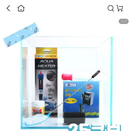
1
/
1