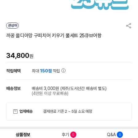
관상어
까꿍 올디아망 구피치어 키우기 풀세트 25큐브어항
34,800
원
적립혜택
최대
150점
적립
배송정보
배송비 3,000원
(제주/도서산간 배송비 별도)
(4만원 이상 무료배송)
업체배송
결제완료 기준 2 ~ 5일 소요 예정
상품정보
후기
Q&A
0
0