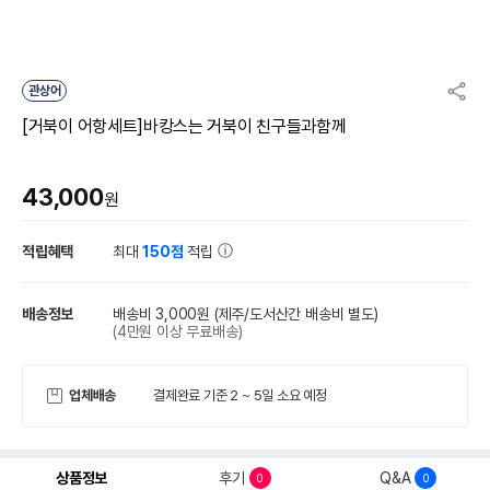
관상어
[거북이 어항세트]바캉스는 거북이 친구들과함께
43,000
원
적립혜택
최대
150점
적립
배송정보
배송비 3,000원
(제주/도서산간 배송비 별도)
(4만원 이상 무료배송)
업체배송
결제완료 기준 2 ~ 5일 소요 예정
상품정보
후기
Q&A
0
0