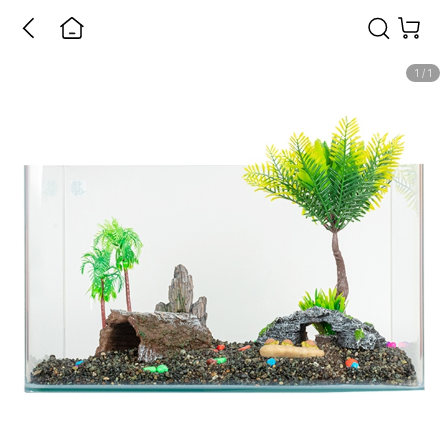
1
/
1