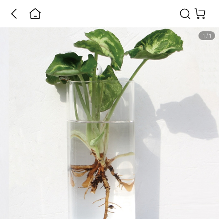
1
/
1