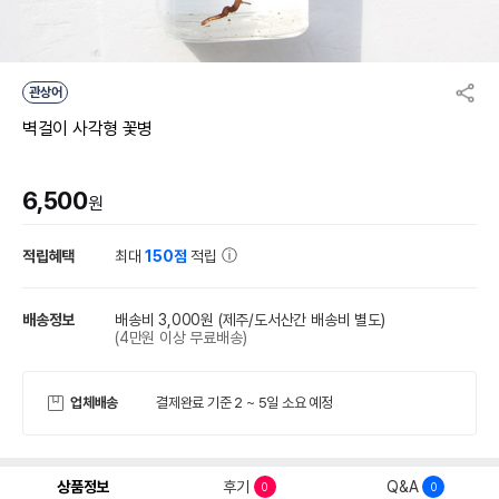
관상어
벽걸이 사각형 꽃병
6,500
원
적립혜택
최대
150점
적립
배송정보
배송비 3,000원
(제주/도서산간 배송비 별도)
(4만원 이상 무료배송)
업체배송
결제완료 기준 2 ~ 5일 소요 예정
상품정보
후기
Q&A
0
0