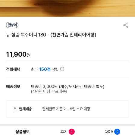
관상어
뉴 힐링 복주머니 180 - (천연가습 인테리어어항)
11,900
원
적립혜택
최대
150점
적립
배송정보
배송비 3,000원
(제주/도서산간 배송비 별도)
(4만원 이상 무료배송)
업체배송
결제완료 기준 2 ~ 5일 소요 예정
상품정보
후기
Q&A
0
0