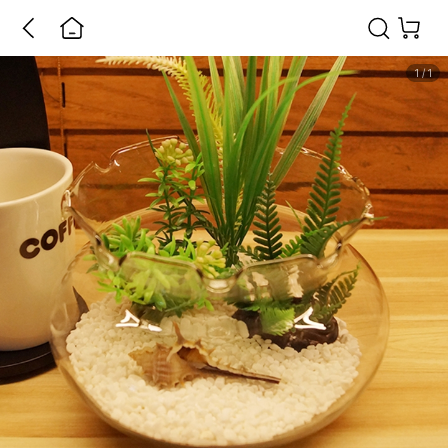
1
/
1