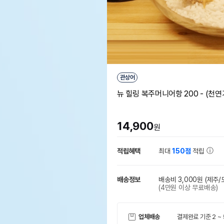
관상어
뉴 힐링 복주머니어항 200 - (천
14,900
원
적립혜택
최대
150점
적립
배송정보
배송비 3,000원
(제주/
(4만원 이상 무료배송)
업체배송
결제완료 기준 2 ~