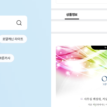
상품정보
로얄캐닌 라이트
바른카사