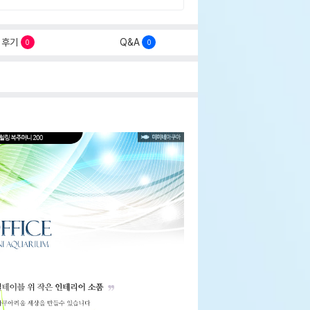
후기
Q&A
0
0