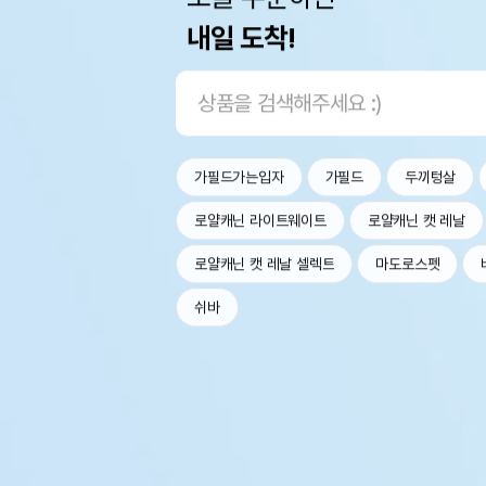
내일 도착!
가필드가는입자
가필드
두끼텅살
로얄캐닌 라이트웨이트
로얄캐닌 캣 레날
로얄캐닌 캣 레날 셀렉트
마도로스펫
쉬바