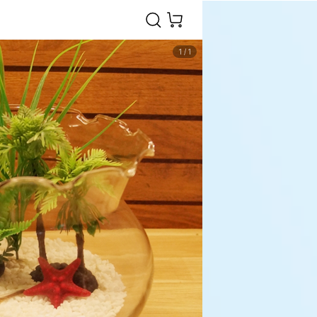
1
/
1