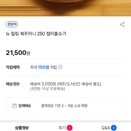
관상어
뉴 힐링 복주머니 250 컬러풀슈가
21,500
원
적립혜택
최대
150점
적립
배송정보
배송비 3,000원
(제주/도서산간 배송비 별도)
(4만원 이상 무료배송)
업체배송
결제완료 기준 2 ~ 5일 소요 예정
상품정보
후기
Q&A
0
0