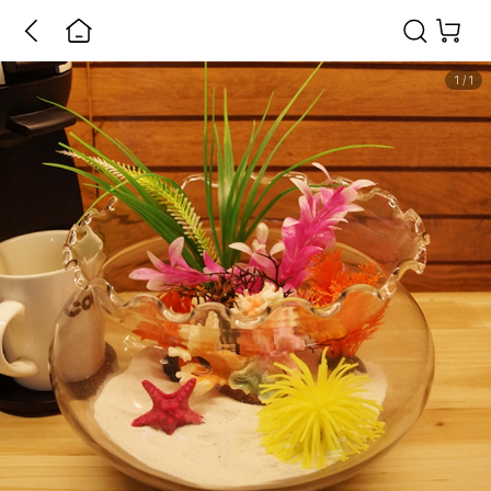
1
/
1