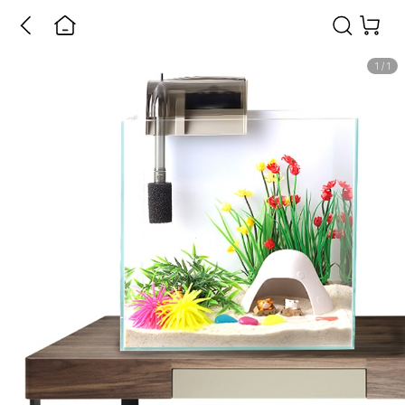
1
/
1