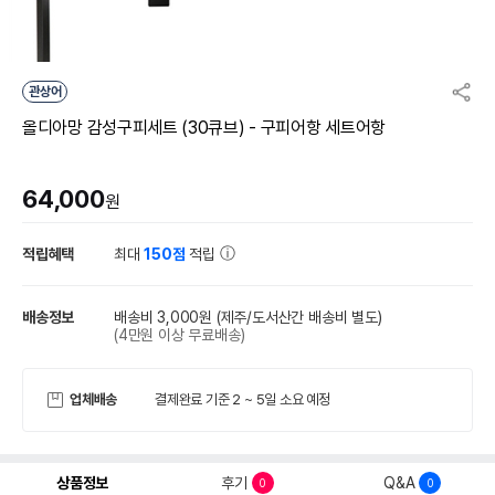
관상어
올디아망 감성구피세트 (30큐브) - 구피어항 세트어항
64,000
원
적립혜택
최대
150점
적립
배송정보
배송비 3,000원
(제주/도서산간 배송비 별도)
(4만원 이상 무료배송)
업체배송
결제완료 기준 2 ~ 5일 소요 예정
상품정보
후기
Q&A
0
0