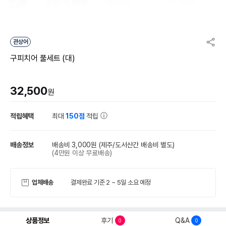
관상어
구피치어 풀세트 (대)
32,500
원
적립혜택
최대
150점
적립
배송정보
배송비 3,000원
(제주/도서산간 배송비 별도)
(4만원 이상 무료배송)
업체배송
결제완료 기준 2 ~ 5일 소요 예정
상품정보
후기
Q&A
0
0