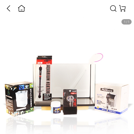
1
/
1