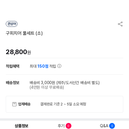
관상어
구피치어 풀세트 (소)
28,800
원
적립혜택
최대
150점
적립
배송정보
배송비 3,000원
(제주/도서산간 배송비 별도)
(4만원 이상 무료배송)
업체배송
결제완료 기준 2 ~ 5일 소요 예정
상품정보
후기
Q&A
0
0