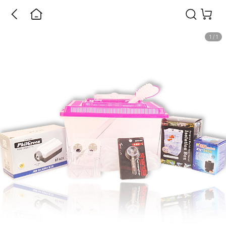
1
/
1