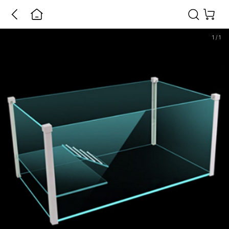
1
/
1