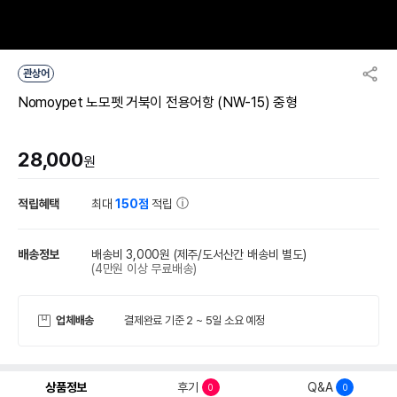
관상어
Nomoypet 노모펫 거북이 전용어항 (NW-15) 중형
28,000
원
적립혜택
최대
150점
적립
배송정보
배송비 3,000원
(제주/도서산간 배송비 별도)
(4만원 이상 무료배송)
업체배송
결제완료 기준 2 ~ 5일 소요 예정
상품정보
후기
Q&A
0
0