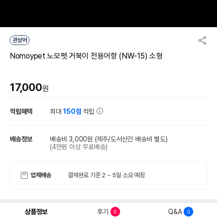
관상어
Nomoypet 노모펫 거북이 전용어항 (NW-15) 소형
17,000
원
적립혜택
최대
150점
적립
배송정보
배송비 3,000원
(제주/도서산간 배송비 별도)
(4만원 이상 무료배송)
업체배송
결제완료 기준 2 ~ 5일 소요 예정
상품정보
후기
Q&A
0
0