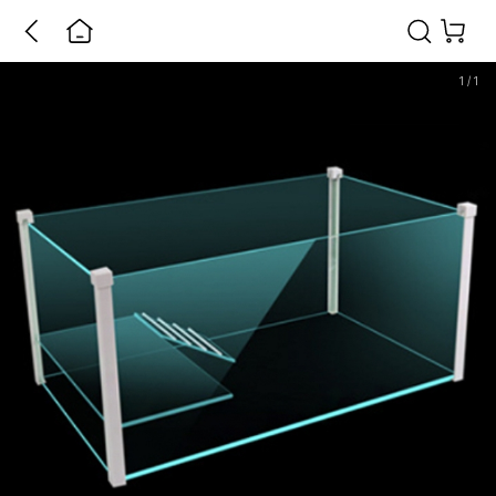
1
/
1