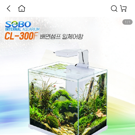
1
/
1