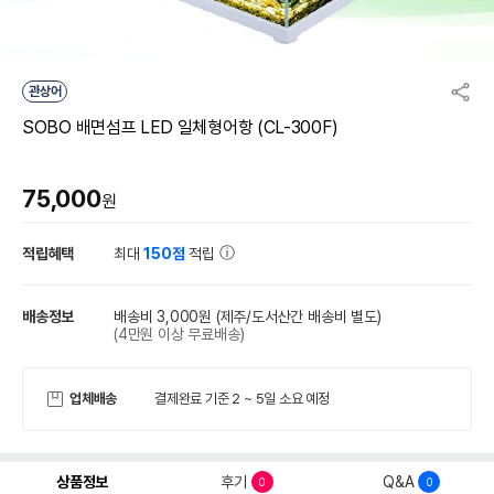
관상어
SOBO 배면섬프 LED 일체형어항 (CL-300F)
75,000
원
적립혜택
최대
150점
적립
배송정보
배송비 3,000원
(제주/도서산간 배송비 별도)
(4만원 이상 무료배송)
업체배송
결제완료 기준 2 ~ 5일 소요 예정
상품정보
후기
Q&A
0
0