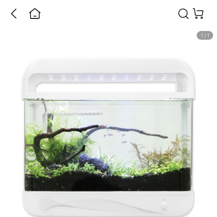
1
/
1