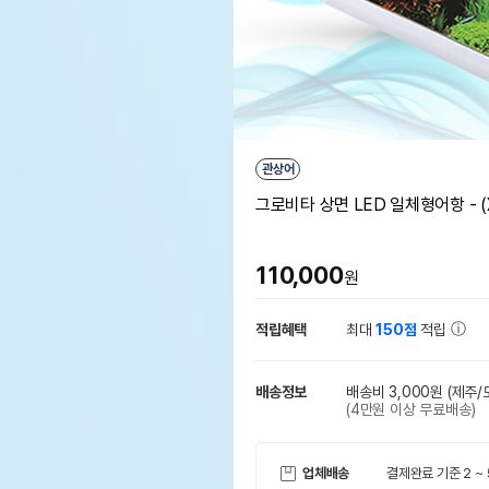
관상어
그로비타 상면 LED 일체형어항 - (X
110,000
원
적립혜택
최대
150점
적립
배송정보
배송비 3,000원
(제주/
(4만원 이상 무료배송)
업체배송
결제완료 기준 2 ~