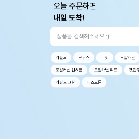
오늘 주문하면
내일 도착!
가필드
로우즈
두잇
로얄캐닌
로얄캐닌 센서블
로얄캐닌 피트
캣만
가필드 그린
더스트몬