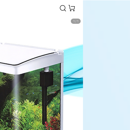
1
/
1