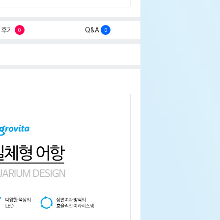
후기
Q&A
0
0