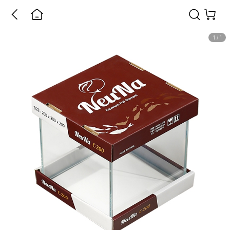
1
/
1