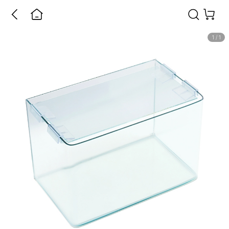
1
/
1