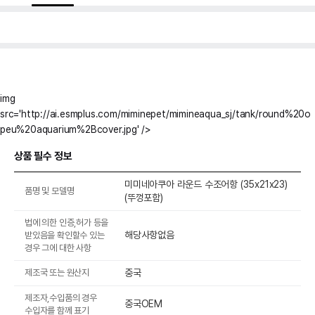
img
src='http://ai.esmplus.com/miminepet/mimineaqua_sj/tank/round%20o
peu%20aquarium%2Bcover.jpg' />
상품 필수 정보
미미네아쿠아 라운드 수조어항 (35x21x23)
품명 및 모델명
(뚜껑포함)
법에 의한 인증,허가 등을
해당사항없음
받았음을 확인할수 있는
경우 그에 대한 사항
제조국 또는 원산지
중국
제조자,수입품의 경우
중국OEM
수입자를 함께 표기