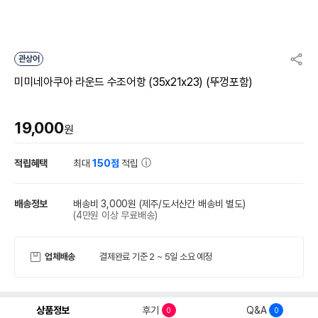
관상어
미미네아쿠아 라운드 수조어항 (35x21x23) (뚜껑포함)
19,000
원
적립혜택
최대
150점
적립
배송정보
배송비 3,000원
(제주/도서산간 배송비 별도)
(4만원 이상 무료배송)
업체배송
결제완료 기준 2 ~ 5일 소요 예정
상품정보
후기
Q&A
0
0