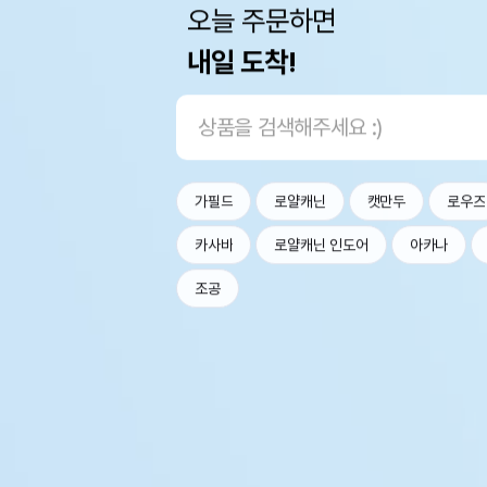
오늘 주문하면
내일 도착!
가필드
로얄캐닌
캣만두
로우즈
카사바
로얄캐닌 인도어
아카나
조공