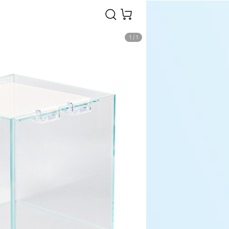
1
/
1