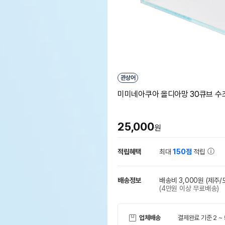
관상어
미미네아쿠아 올디아망 30큐브 수
25,000
원
적립혜택
최대
150점
적립
배송정보
배송비 3,000원
(제주/
(4만원 이상 무료배송)
업체배송
결제완료 기준 2 ~