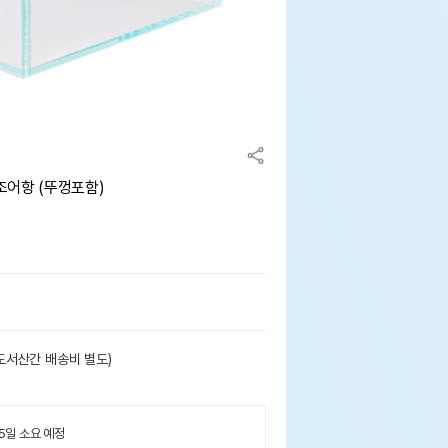
조어항 (뚜껑포함)
도서산간 배송비 별도)
 5일 소요 예정