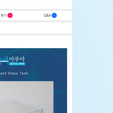
후기
Q&A
0
0