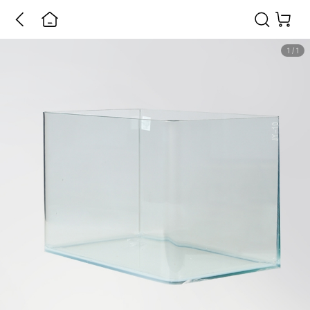
1
/
1