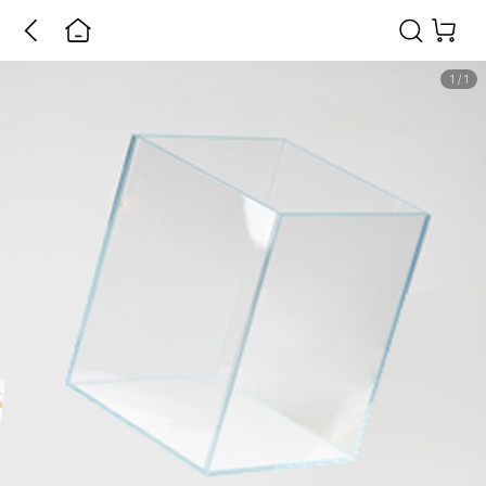
1
/
1