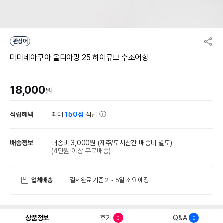
관상어
미미네아쿠아 올디아망 25 하이큐브 수조어항
18,000
원
적립혜택
최대
150점
적립
배송정보
배송비 3,000원
(제주/도서산간 배송비 별도)
(4만원 이상 무료배송)
업체배송
결제완료 기준 2 ~ 5일 소요 예정
상품정보
후기
Q&A
0
0