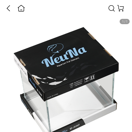
1
/
1