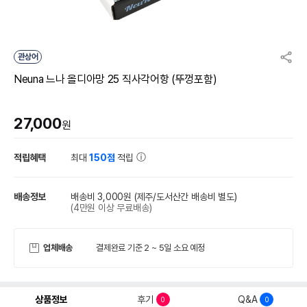
관상어
Neuna 느나 올디아망 25 직사각어항 (뚜껑포함)
27,000
원
적립혜택
최대
150점
적립
배송정보
배송비 3,000원
(제주/도서산간 배송비 별도)
(4만원 이상 무료배송)
업체배송
결제완료 기준 2 ~ 5일 소요 예정
상품정보
후기
Q&A
0
0