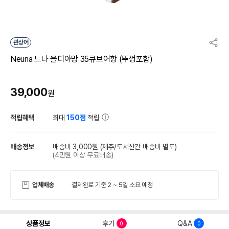
관상어
Neuna 느나 올디아망 35큐브어항 (뚜껑포함)
39,000
원
적립혜택
최대
150점
적립
배송정보
배송비 3,000원
(제주/도서산간 배송비 별도)
(4만원 이상 무료배송)
업체배송
결제완료 기준 2 ~ 5일 소요 예정
상품정보
후기
Q&A
0
0