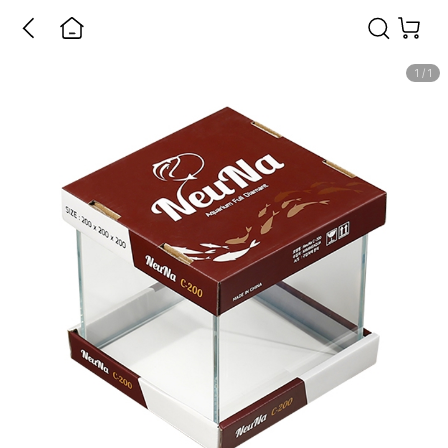
1
/
1