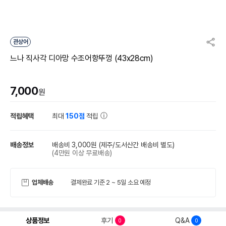
관상어
느나 직사각 디아망 수조어항뚜껑 (43x28cm)
7,000
원
적립혜택
최대
150점
적립
배송정보
배송비 3,000원
(제주/도서산간 배송비 별도)
(4만원 이상 무료배송)
업체배송
결제완료 기준 2 ~ 5일 소요 예정
상품정보
후기
Q&A
0
0