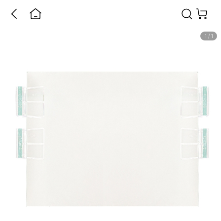
1
/
1