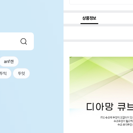
상품정보
anf캔
두익
두잇