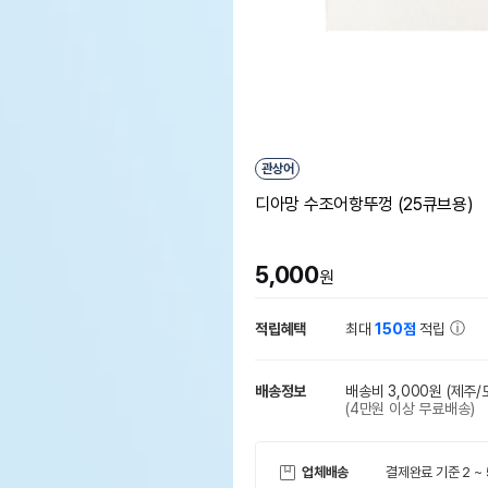
관상어
디아망 수조어항뚜껑 (25큐브용)
5,000
원
적립혜택
최대
150점
적립
배송정보
배송비 3,000원
(제주/
(4만원 이상 무료배송)
업체배송
결제완료 기준 2 ~