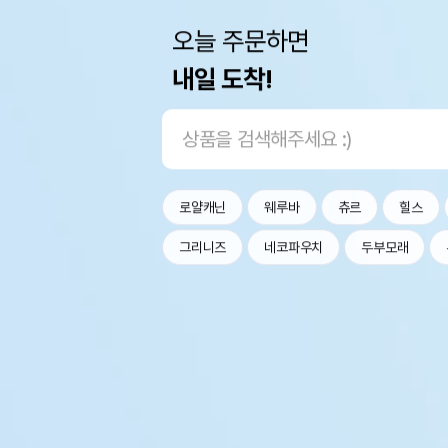
오늘 주문하면
내일 도착!
로얄캐닌
웨루바
츄르
힐스
그리니즈
네코파우치
두부모래