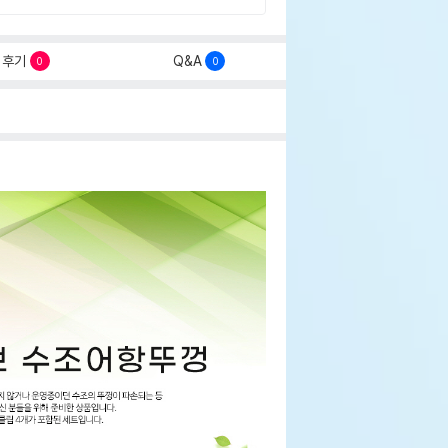
후기
Q&A
0
0