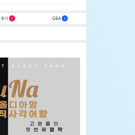
후기
Q&A
0
0