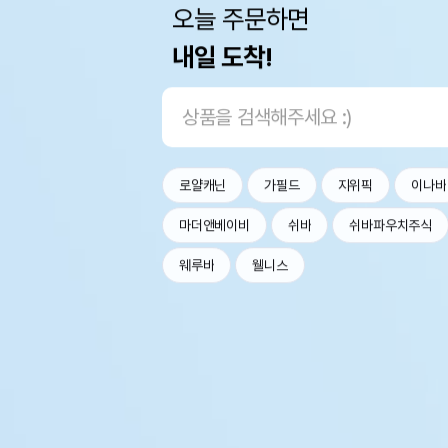
오늘 주문하면
내일 도착!
로얄캐닌
가필드
지위픽
이나바
마더앤베이비
쉬바
쉬바파우치주식
웨루바
웰니스