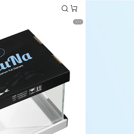
1
/
1