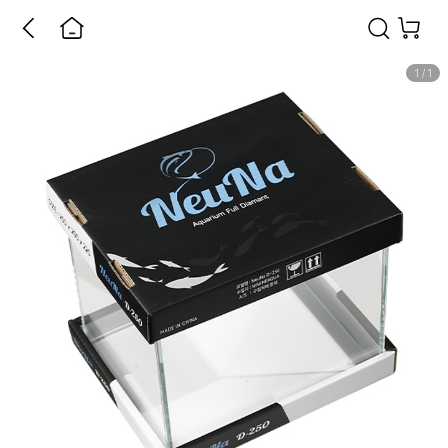
1
/
1