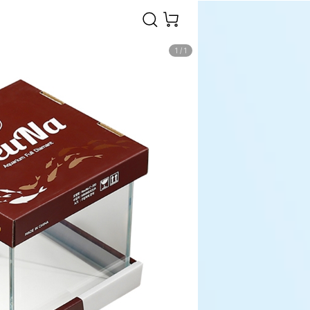
1
/
1