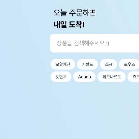
오늘 주문하면
내일 도착!
로얄캐닌
가필드
조공
로우즈
캣만두
Acana
레오나르도
츄