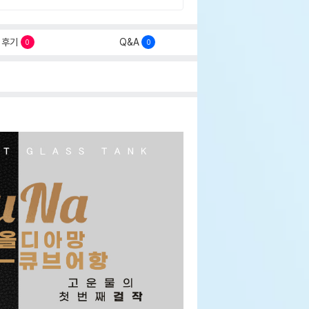
후기
Q&A
0
0