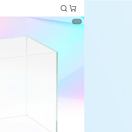
1
/
1