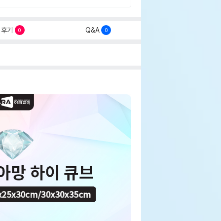
후기
Q&A
0
0