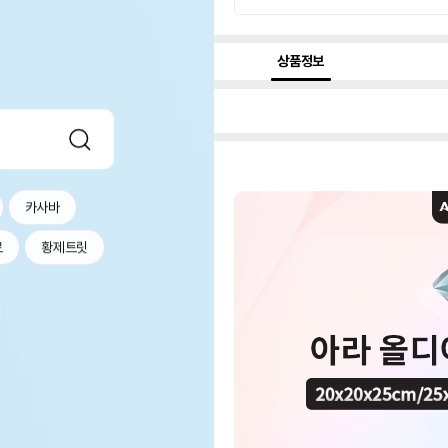
상품정보
카사바
르
황제트릿