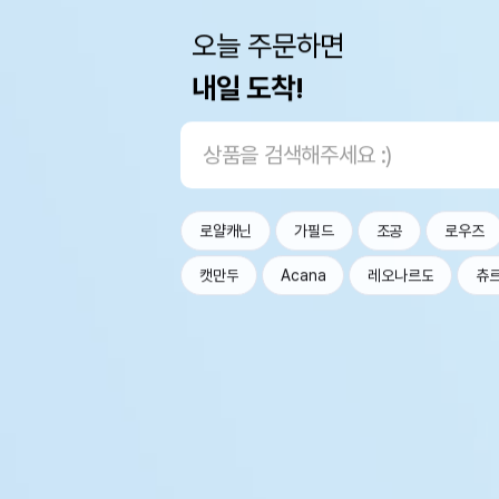
오늘 주문하면
내일 도착!
로얄캐닌
가필드
조공
로우즈
캣만두
Acana
레오나르도
츄